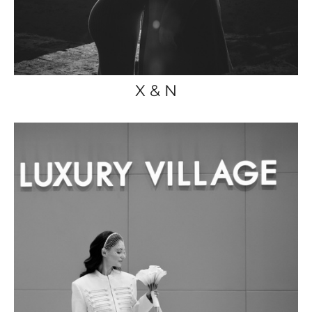
X & N